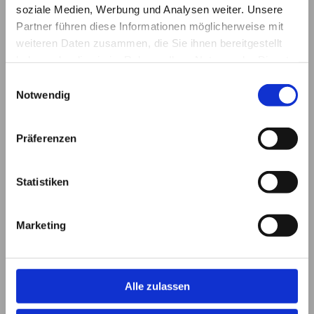
Zusammenarbeit mit unseren langjährigen Partnern sind
soziale Medien, Werbung und Analysen weiter. Unsere
wir in der Lage, planungsbezogene
Komplettlösungen
zu
Partner führen diese Informationen möglicherweise mit
erarbeiten, anzubieten und auszuführen.
weiteren Daten zusammen, die Sie ihnen bereitgestellt
haben oder die sie im Rahmen Ihrer Nutzung der Dienste
Mit uns entscheiden Sie sich für einen zuverlässigen
gesammelt haben.
Einwilligungsauswahl
Partner der sich auskennt und Sie in allen wichtigen
Notwendig
Fragen berät und unterstützt!
Garagentore -
Präferenzen
Industrietore
Statistiken
Am Spiel „Das Tor des Monats“ können Sie bei uns
nicht teilnehmen, dafür bekommen Sie hier Ihr Tor im
Marketing
Standardmaß oder passend für Sie angefertigt.
Profitieren Sie auch in diesem Bereich von technisch
ausgereiftem Know-How. Gemeinsam mit unseren
Alle zulassen
renommierten Partnern sind wir in der Lage, Ihnen eine
breit gefächerte Auswahl anbieten zu können. Angefangen