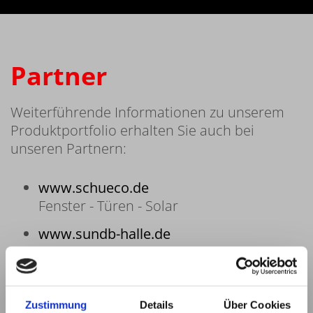
Partner
Weiterführende Informationen zu unserem
Produktportfolio erhalten Sie auch bei
unseren Partnern:
www.schueco.de
Fenster - Türen - Solar
www.sundb-halle.de
Stahlkonstruktionen.
www.schubert-bau-gmbh.de
Trockenbau, Um- und Ausbau,
Zustimmung
Details
Über Cookies