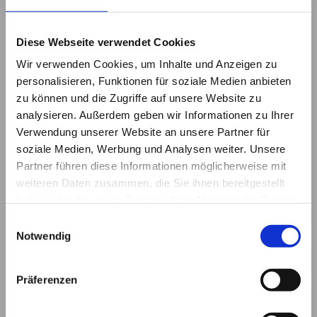
Fliesenarbeiten
www.reflexa.de
Diese Webseite verwendet Cookies
Markisen, Rollläden, Jalousienanlagen,
Wir verwenden Cookies, um Inhalte und Anzeigen zu
Insektenschutz, Sonnenschutz
personalisieren, Funktionen für soziale Medien anbieten
www.warema.de
zu können und die Zugriffe auf unsere Website zu
Markisen,Jalousien, Sonnenschutz,
analysieren. Außerdem geben wir Informationen zu Ihrer
Verdunklungen
Verwendung unserer Website an unsere Partner für
soziale Medien, Werbung und Analysen weiter. Unsere
www.teckentrup.eu
Partner führen diese Informationen möglicherweise mit
Türen, Tore, Zargen
weiteren Daten zusammen, die Sie ihnen bereitgestellt
haben oder die sie im Rahmen Ihrer Nutzung der Dienste
www.hoermann.de
gesammelt haben.
Einwilligungsauswahl
Tore, Türen, Zargen, Antriebe
Notwendig
www.lumon.de
Balkonverglasungen, Glasterrassen,
Präferenzen
Geländer